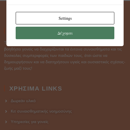
Settings
ABOUT
Δέχομαι
To Intelligent heart parenting είναι μια σελίδα που σκοπό έχει να
βοηθήσει γονείς να διαχειρίζονται τα έντονα συναισθήματα και τις
δύσκολες συμπεριφορές των παιδιών τους, έτσι ώστε να
δημιουργήσουν και να διατηρήσουν υγιείς και ουσιαστικές σχέσεις-
ζωής μαζί τους!
ΧΡΗΣΙΜΑ LINKS
Δωρεάν υλικό
Κιτ συναισθηματικής νοημοσύνης
Υπηρεσίες για γονείς