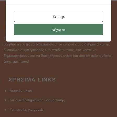
Settings
ABOUT
Δέχομαι
To Intelligent heart parenting είναι μια σελίδα που σκοπό έχει να
βοηθήσει γονείς να διαχειρίζονται τα έντονα συναισθήματα και τις
δύσκολες συμπεριφορές των παιδιών τους, έτσι ώστε να
δημιουργήσουν και να διατηρήσουν υγιείς και ουσιαστικές σχέσεις-
ζωής μαζί τους!
ΧΡΗΣΙΜΑ LINKS
Δωρεάν υλικό
Κιτ συναισθηματικής νοημοσύνης
Υπηρεσίες για γονείς