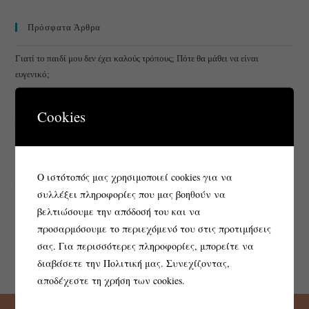
Πρόσφατα Άρθρα
Γιατί το παιδί μου δεν έχει καλούς τρόπους; Πότε θα μάθει να είναι
ευγενικό;
Κόψιμο πάνας & άρνηση: Τα 6 Red Flags και τί να κάνεις
Cookies
Όρια στην προεφηβεία: Πώς να βάλω όρια στο παιδί χωρίς γκρίνια
🌈 Sensory & Messy Play: Πώς το παιχνίδι μέσα στο χάος βοηθά το παιδί
να ρυθμίζει τα συναισθήματά του
O ιστότοπός μας χρησιμοποιεί cookies για να
Όταν η οθόνη κρατάει τα παιδιά πίσω: Η καλοκαιρινή αφύπνιση για τις
συλλέξει πληροφορίες που μας βοηθούν να
δεξιότητες που χρειάζονται
βελτιώσουμε την απόδοσή του και να
προσαρμόσουμε το περιεχόμενό του στις προτιμήσεις
σας. Για περισσότερες πληροφορίες, μπορείτε να
διαβάσετε την Πολιτική μας. Συνεχίζοντας,
αποδέχεστε τη χρήση των cookies.